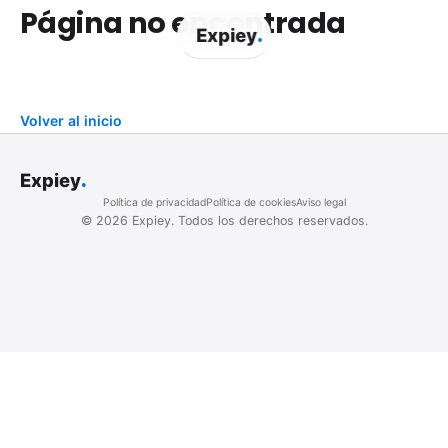
Página no encontrada
.
Expiey
Volver al inicio
.
Expiey
Política de privacidad
Política de cookies
Aviso legal
©
2026
Expiey.
Todos los derechos reservados.