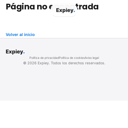
Página no encontrada
.
Expiey
Volver al inicio
.
Expiey
Política de privacidad
Política de cookies
Aviso legal
©
2026
Expiey.
Todos los derechos reservados.