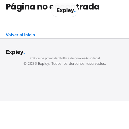
Página no encontrada
.
Expiey
Volver al inicio
.
Expiey
Política de privacidad
Política de cookies
Aviso legal
©
2026
Expiey.
Todos los derechos reservados.