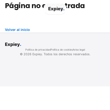
Página no encontrada
.
Expiey
Volver al inicio
.
Expiey
Política de privacidad
Política de cookies
Aviso legal
©
2026
Expiey.
Todos los derechos reservados.