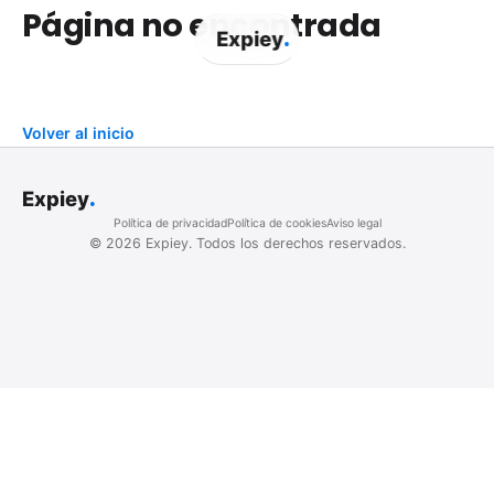
Página no encontrada
.
Expiey
Volver al inicio
.
Expiey
Política de privacidad
Política de cookies
Aviso legal
©
2026
Expiey.
Todos los derechos reservados.