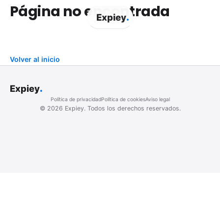
Página no encontrada
.
Expiey
Volver al inicio
.
Expiey
Política de privacidad
Política de cookies
Aviso legal
©
2026
Expiey.
Todos los derechos reservados.